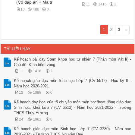
(Có đáp án + Ma tr
11
1416
2
10
488
0
1
2
3
›
TÀI LIỆU HAY
Kế hoạch bài dạy Stem Khoa học tự nhiên 7 (Phân môn Vật lí) -
Chủ đề: Kính tiềm vọng
11
1416
2
Kế hoạch giáo dục môn Sinh học Lớp 7 (CV 5512) - Học kỳ II -
Năm học 2020-2021
12
1098
0
Kế hoạch dạy học của tổ chuyên môn môn học/hoạt động giáo dục
Sinh học, khối Lớp 7 (CV 5512) - Năm học 2021-2022 - Trường
THCS Thụy Hương
24
1062
0
Kế hoạch giáo dục môn Sinh học Lớp 7 (CV 3280) - Năm học
2020-2021 - Trường THCS Nguyễn Duy