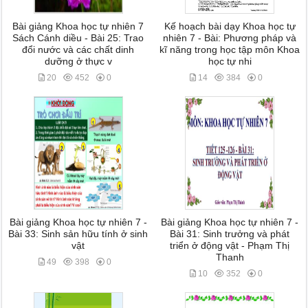
Bài giảng Khoa học tự nhiên 7
Kế hoạch bài dạy Khoa học tự
Sách Cánh diều - Bài 25: Trao
nhiên 7 - Bài: Phương pháp và
đổi nước và các chất dinh
kĩ năng trong học tập môn Khoa
dưỡng ở thực v
học tự nhi
20
452
0
14
384
0
Bài giảng Khoa học tự nhiên 7 -
Bài giảng Khoa học tự nhiên 7 -
Bài 33: Sinh sản hữu tính ở sinh
Bài 31: Sinh trưởng và phát
vật
triển ở động vật - Phạm Thị
Thanh
49
398
0
10
352
0