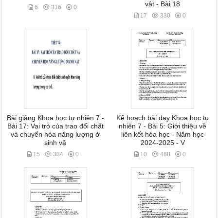
vật - Bài 18
6
316
0
17
330
0
Bài giảng Khoa học tự nhiên 7 -
Kế hoạch bài dạy Khoa học tự
Bài 17: Vai trò của trao đổi chất
nhiên 7 - Bài 5: Giới thiệu về
và chuyển hóa năng lượng ở
liên kết hóa học - Năm học
sinh vậ
2024-2025 - V
15
334
0
10
488
0