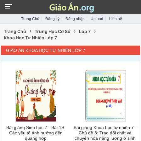
Trang Chủ
Đăng ký
Đăng nhập
Upload
Liên hệ
›
›
›
Trang Chủ
Trung Học Cơ Sở
Lớp 7
Khoa Học Tự Nhiên Lớp 7
GIÁO ÁN KHOA HỌC TỰ NHIÊN LỚP 7
Bài giảng Sinh học 7 - Bài 19:
Bài giảng Khoa học tự nhiên 7 -
Các yếu tố ảnh hưởng đến
Chủ đề 8: Trao đổi chất và
quang hợp
chuyển hóa năng lượng ở sinh