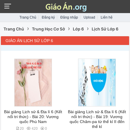
Trang Chủ
Đăng ký
Đăng nhập
Upload
Liên hệ
›
›
›
Trang Chủ
Trung Học Cơ Sở
Lớp 6
Lịch Sử Lớp 6
GIÁO ÁN LỊCH SỬ LỚP 6
Bài giảng Lịch sử & Địa lí 6 (Kết
Bài giảng Lịch sử & Địa lí 6 (Kết
nối tri thức) - Bài 20: Vương
nối tri thức) - Bài 19: Vương
quốc Phù Nam
quốc Chăm-pa từ thế kỉ II đến
thế kỉ
20
420
0