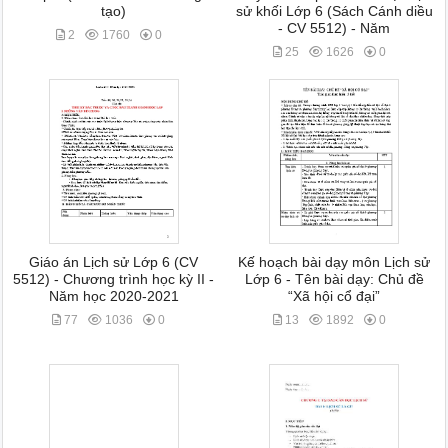
tạo)
sử khối Lớp 6 (Sách Cánh diều
- CV 5512) - Năm
2
1760
0
25
1626
0
Giáo án Lịch sử Lớp 6 (CV
Kế hoạch bài dạy môn Lịch sử
5512) - Chương trình học kỳ II -
Lớp 6 - Tên bài dạy: Chủ đề
Năm học 2020-2021
“Xã hội cổ đại”
77
1036
0
13
1892
0