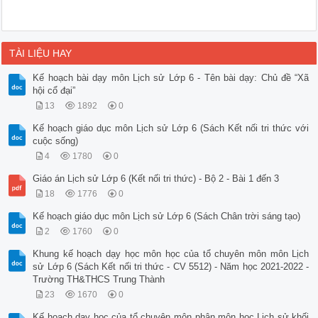
TÀI LIỆU HAY
Kế hoạch bài dạy môn Lịch sử Lớp 6 - Tên bài dạy: Chủ đề “Xã
hội cổ đại”
13
1892
0
Kế hoạch giáo dục môn Lịch sử Lớp 6 (Sách Kết nối tri thức với
cuộc sống)
4
1780
0
Giáo án Lịch sử Lớp 6 (Kết nối tri thức) - Bộ 2 - Bài 1 đến 3
18
1776
0
Kế hoạch giáo dục môn Lịch sử Lớp 6 (Sách Chân trời sáng tạo)
2
1760
0
Khung kế hoạch dạy học môn học của tổ chuyên môn môn Lịch
sử Lớp 6 (Sách Kết nối tri thức - CV 5512) - Năm học 2021-2022 -
Trường TH&THCS Trung Thành
23
1670
0
Kế hoạch dạy học của tổ chuyên môn phân môn học Lịch sử khối