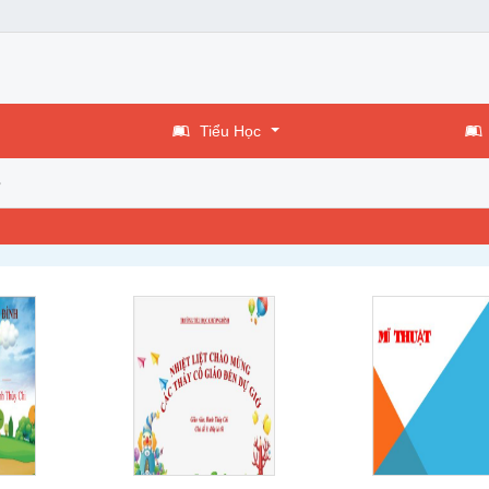
Tiểu Học
3