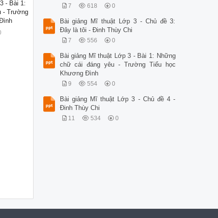
3 - Bài 1:
7
618
0
 - Trường
Đình
Bài giảng Mĩ thuật Lớp 3 - Chủ đề 3:
Đây là tôi - Đinh Thùy Chi
0
7
556
0
Bài giảng Mĩ thuật Lớp 3 - Bài 1: Những
chữ cái đáng yêu - Trường Tiểu học
Khương Đình
9
554
0
Bài giảng Mĩ thuật Lớp 3 - Chủ đề 4 -
Đinh Thùy Chi
11
534
0