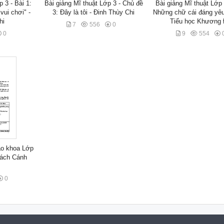
 3 - Bài 1:
Bài giảng Mĩ thuật Lớp 3 - Chủ đề
Bài giảng Mĩ thuật Lớp 
vui chơi" -
3: Đây là tôi - Đinh Thùy Chi
Những chữ cái đáng yêu
hi
Tiểu học Khương 
7
556
0
0
9
554
áo khoa Lớp
Sách Cánh
0