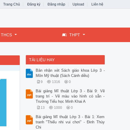
Trang Chủ
Đăng ký
Đăng nhập
Upload
Liên hệ
THCS
THPT
TÀI LIỆU HAY
Bản nhận xét Sách giáo khoa Lớp 3 -
Môn Mỹ thuật (Sách Cánh diều)
9
1316
0
Bài giảng Mĩ thuật Lớp 3 - Bài 9: Vẽ
trang trí - Vẽ màu vào hình có sẵn -
Trường Tiểu học Minh Khai A
13
1000
0
Bài giảng Mĩ thuật Lớp 3 - Bài 1: Xem
tranh "Thiếu nhi vui chơi" - Đinh Thùy
Chi