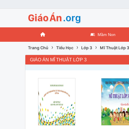
Mầm Non
›
›
›
Trang Chủ
Tiểu Học
Lớp 3
Mĩ Thuật Lớp 
GIÁO ÁN MĨ THUẬT LỚP 3