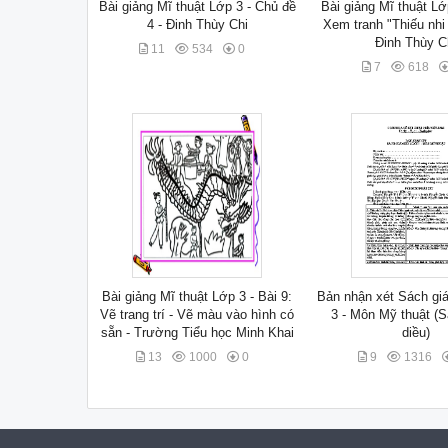
Bài giảng Mĩ thuật Lớp 3 - Chủ đề
Bài giảng Mĩ thuật Lớp
4 - Đinh Thùy Chi
Xem tranh "Thiếu nhi 
Đinh Thùy C
11
534
0
7
618
Bài giảng Mĩ thuật Lớp 3 - Bài 9:
Bản nhận xét Sách gi
Vẽ trang trí - Vẽ màu vào hình có
3 - Môn Mỹ thuật (
sẵn - Trường Tiểu học Minh Khai
diều)
13
1000
0
9
1316