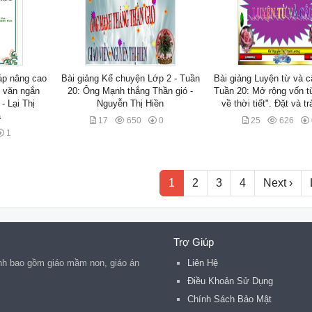
áp nâng cao
Bài giảng Kể chuyện Lớp 2 - Tuần
Bài giảng Luyện từ và c
n văn ngắn
20: Ông Mạnh thắng Thần gió -
Tuần 20: Mở rộng vốn t
- Lại Thị
Nguyễn Thị Hiền
về thời tiết". Đặt và tr
a
17
650
0
25
626
1
1
2
3
4
Next ›
Trợ Giúp
inh bao gồm giáo mầm non, giáo án
Liên Hệ
Điều Khoản Sử Dụng
Chính Sách Bảo Mật