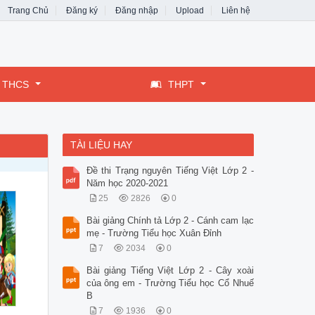
Trang Chủ
Đăng ký
Đăng nhập
Upload
Liên hệ
THCS
THPT
TÀI LIỆU HAY
Đề thi Trạng nguyên Tiếng Việt Lớp 2 -
Năm học 2020-2021
25
2826
0
Bài giảng Chính tả Lớp 2 - Cánh cam lạc
mẹ - Trường Tiểu học Xuân Đỉnh
7
2034
0
Bài giảng Tiếng Việt Lớp 2 - Cây xoài
của ông em - Trường Tiểu học Cổ Nhuế
B
7
1936
0