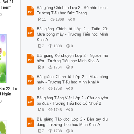
- Bài 21:
 Tiêm"
Bài giảng Chính tả Lớp 2 - Bé nhìn biển -
Trường Tiểu học Đức Thắng
0
11
1868
0
Bài giảng Chính tả Lớp 2 - Tuần 20:
Mưa bóng mây - Trường Tiểu học Minh
Khai A
7
1808
0
Bài giảng Kể chuyện Lớp 2 - Người mẹ
hiền - Trường Tiểu học Minh Khai A
8
1764
0
Bài giảng Chính tả Lớp 2 - Mưa bóng
mây - Trường Tiểu học Minh Khai A
 Bài 22: Tớ
4
1758
0
hị Ngấn
Bài giảng Tiếng Việt Lớp 2 - Câu chuyện
0
bó đũa - Trường Tiểu học Cổ Nhuế B
6
1748
0
Bài giảng Tập đọc Lớp 2 - Bàn tay dịu
dàng - Trường Tiểu học Minh Khai A
7
1738
0