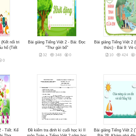
(Kết nối tri
Bài giảng Tiếng Việt 2 - Bài: Đọc
Bài giảng Tiếng Việt 2 (K
u hổ (Tiết
"Thư gửi bố"
thức) - Bài 9: Vè 
32
348
0
10
424
0
 - Tiết: Kể
Đề kiểm tra định kì cuối học kì II
Bài giảng Tiếng Việt 2 (
hị Thơ
môn Toán + Tiếng Việt 2 năm học
Bài 28: Khám phá đáy