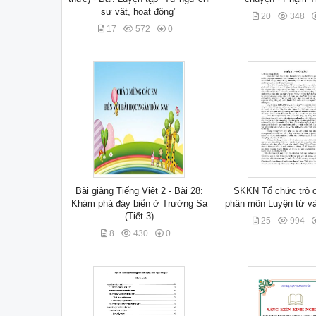
sự vật, hoạt động"
20
348
17
572
0
Bài giảng Tiếng Việt 2 - Bài 28:
SKKN Tổ chức trò c
Khám phá đáy biển ở Trường Sa
phân môn Luyện từ v
(Tiết 3)
25
994
8
430
0