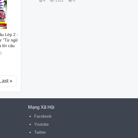
4
1522
0
âu Lớp 2 -
ừ "Từ ngữ
ả lời câu
0
Last »
Mạng Xã Hội
Facebook
Youtube
Twitter