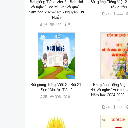
Bài giảng Tiếng Việt 2 - Bài: Nói
Bài giảng Tiếng Việt 2 
và nghe "Họa mi, vẹt và quạ" -
rễ đa tròn
Năm học 2023-2024 - Nguyễn Thị
25
444
Ngấn
24
722
0
Bài giảng Tiếng Việt 2 - Bài 21:
Bài giảng Tiếng Việt 
Đọc "Mai An Tiêm"
Nói và nghe "Họa mi, v
Năm học 2024-2025 -
35
396
0
N
24
360