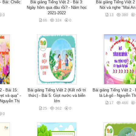
- Bài: Chiếc
Bài giảng Tiếng Việt 2 - Bài 3:
Bài giảng Tiếng Việt 2 
Ngày hôm qua đâu rồi? - Năm học
Nói và nghe "Mai An
2021-2022
0
13
380
66
324
0
2 - Bài 15:
Bài giảng Tiếng Việt 2 (Kết nối tri
Bài giảng Tiếng Việt 2 -
ẹt và quạ" -
thức) - Bài 5: Giọt nước và biển
là Lê-gô - Nguyễn T
 Nguyễn Thị
lớn
17
466
25
362
0
0