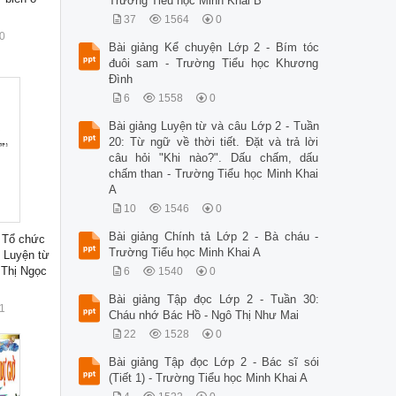
Trường Tiểu học Minh Khai B
37
1564
0
0
Bài giảng Kể chuyện Lớp 2 - Bím tóc
đuôi sam - Trường Tiểu học Khương
Đình
6
1558
0
Bài giảng Luyện từ và câu Lớp 2 - Tuần
20: Từ ngữ về thời tiết. Đặt và trả lời
câu hỏi "Khi nào?". Dấu chấm, dấu
chấm than - Trường Tiểu học Minh Khai
A
10
1546
0
Bài giảng Chính tả Lớp 2 - Bà cháu -
 Tổ chức
Trường Tiểu học Minh Khai A
n Luyện từ
 Thị Ngọc
6
1540
0
Bài giảng Tập đọc Lớp 2 - Tuần 30:
1
Cháu nhớ Bác Hồ - Ngô Thị Như Mai
22
1528
0
Bài giảng Tập đọc Lớp 2 - Bác sĩ sói
(Tiết 1) - Trường Tiểu học Minh Khai A