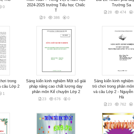
2024-2025 trường Tiểu học Chiếc
Trường Sa
0
T
28
474
9
386
0
hơi trong
Sáng kiến kinh nghiệm Một số giải
Sáng kiến kinh nghiệm
à câu Lớp 2
pháp nâng cao chất lượng dạy
trò chơi trong phân mô
phân môn Kể chuyện Lớp 2
và câu Lớp 2 - Nguyễn
1
Hà
23
676
0
23
762