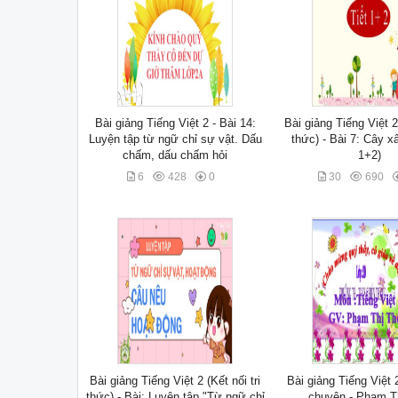
Bài giảng Tiếng Việt 2 - Bài 14:
Bài giảng Tiếng Việt 2 
Luyện tập từ ngữ chỉ sự vật. Dấu
thức) - Bài 7: Cây xấ
chấm, dấu chấm hỏi
1+2)
6
428
0
30
690
Bài giảng Tiếng Việt 2 (Kết nối tri
Bài giảng Tiếng Việt 2
thức) - Bài: Luyện tập "Từ ngữ chỉ
chuyện - Phạm T