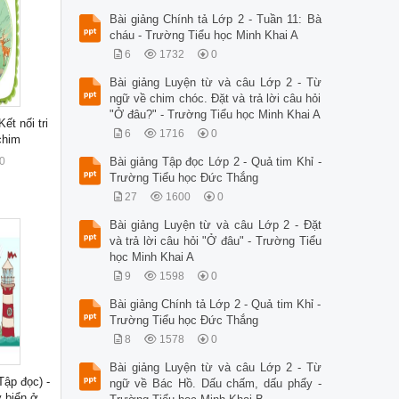
Bài giảng Chính tả Lớp 2 - Tuần 11: Bà
cháu - Trường Tiểu học Minh Khai A
6
1732
0
Bài giảng Luyện từ và câu Lớp 2 - Từ
ngữ về chim chóc. Đặt và trả lời câu hỏi
"Ở đâu?" - Trường Tiểu học Minh Khai A
ết nối tri
6
1716
0
chim
0
Bài giảng Tập đọc Lớp 2 - Quả tim Khỉ -
Trường Tiểu học Đức Thắng
27
1600
0
Bài giảng Luyện từ và câu Lớp 2 - Đặt
và trả lời câu hỏi "Ở đâu" - Trường Tiểu
học Minh Khai A
9
1598
0
Bài giảng Chính tả Lớp 2 - Quả tim Khỉ -
Trường Tiểu học Đức Thắng
8
1578
0
Bài giảng Luyện từ và câu Lớp 2 - Từ
Tập đọc) -
ngữ về Bác Hồ. Dấu chấm, dấu phẩy -
 biển ở