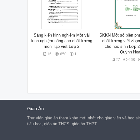
Sáng kiến kinh nghiệm Một vài
SKKN Một số biện ph
kinh nghiệm nâng cao chất lượng
chất lượng viết đoạ
môn Tập viết Lớp 2
cho học sinh Lớp 2 
Quỳnh Ho
16
650
1
27
668
Giáo Án
Thư viện giáo án tham khảo mới nhất cho giáo viên và học s
tiểu học, giáo án THCS, giáo án THPT.