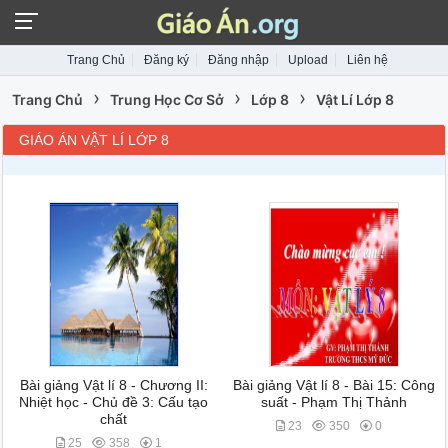
Trang Chủ
Đăng ký
Đăng nhập
Upload
Liên hệ
›
›
›
Trang Chủ
Trung Học Cơ Sở
Lớp 8
Vật Lí Lớp 8
GIÁO ÁN VẬT LÍ LỚP 8
Bài giảng Vật lí 8 - Chương II:
Bài giảng Vật lí 8 - Bài 15: Công
Nhiệt học - Chủ đề 3: Cấu tạo
suất - Phạm Thị Thảnh
chất
23
350
0
25
358
1