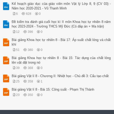
Kế hoạch giáo dục của giáo viên môn Vật lý Lớp 8, 9 (CV 03) -
Năm học 2020-2021 - Vũ Thanh Minh
6
828
0
Đề kiểm tra đánh giá cuối học kì II môn Khoa học tự nhiên 8 năm
học 2023-2024 - Trường THCS Mỹ Đức (Có đáp án + Ma trận)
12
396
0
Bài giảng Khoa học tự nhiên 8 - Bài 17: Áp suất chất lỏng và chất
khí
51
380
0
Bài giảng Khoa học tự nhiên 8 - Bài 15: Tác dụng của chất lỏng
lên vật đặt trong nó
39
368
0
Bài giảng Vật lí 8 - Chương II: Nhiệt học - Chủ đề 3: Cấu tạo chất
25
358
1
Bài giảng Vật lí 8 - Bài 15: Công suất - Phạm Thị Thảnh
23
350
0