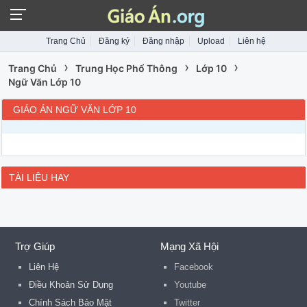
Trang Chủ
Đăng ký
Đăng nhập
Upload
Liên hệ
›
›
›
Trang Chủ
Trung Học Phổ Thông
Lớp 10
Ngữ Văn Lớp 10
GIÁO ÁN NGỮ VĂN LỚP 10
TÀI LIỆU HAY
Trợ Giúp
Mạng Xã Hội
Liên Hệ
Facebook
Điều Khoản Sử Dụng
Youtube
Chính Sách Bảo Mật
Twitter