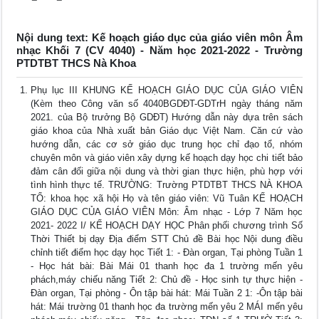
Nội dung text: Kế hoạch giáo dục của giáo viên môn Âm
nhạc Khối 7 (CV 4040) - Năm học 2021-2022 - Trường
PTDTBT THCS Nà Khoa
Phụ lục III KHUNG KẾ HOẠCH GIÁO DỤC CỦA GIÁO VIÊN
(Kèm theo Công văn số 4040BGDĐT-GDTrH ngày tháng năm
2021. của Bộ trưởng Bộ GDĐT) Hướng dẫn này dựa trên sách
giáo khoa của Nhà xuất bản Giáo dục Việt Nam. Căn cứ vào
hướng dẫn, các cơ sở giáo dục trung học chỉ đạo tổ, nhóm
chuyên môn và giáo viên xây dựng kế hoạch dạy học chi tiết bảo
đảm cân đối giữa nội dung và thời gian thực hiện, phù hợp với
tình hình thực tế. TRƯỜNG: Trường PTDTBT THCS NÀ KHOA
TỔ: khoa học xã hội Họ và tên giáo viên: Vũ Tuân KẾ HOẠCH
GIÁO DỤC CỦA GIÁO VIÊN Môn: Âm nhạc - Lớp 7 Năm học
2021- 2022 I/ KẾ HOẠCH DẠY HỌC Phân phối chương trình Số
Thời Thiết bị dạy Địa điểm STT Chủ đề Bài học Nội dung điều
chỉnh tiết điểm học dạy học Tiết 1: - Đàn organ, Tại phòng Tuần 1
- Học hát bài: Bài Mái 01 thanh học đa 1 trường mến yêu
phách,máy chiếu năng Tiết 2: Chủ đề - Học sinh tự thực hiện -
Đàn organ, Tại phòng - Ôn tập bài hát: Mái Tuần 2 1: -Ôn tập bài
hát: Mái trường 01 thanh học đa trường mến yêu 2 MÁI mến yêu