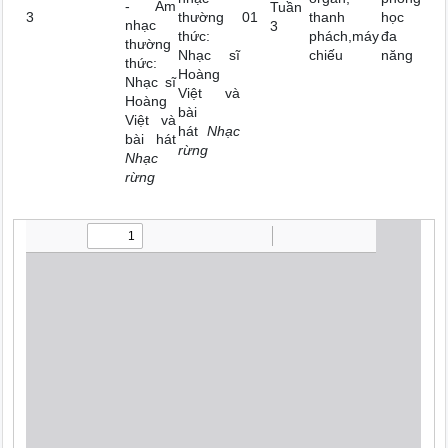
- Âm
Tuần
3
thường
01
thanh
học
nhạc
3
thức:
phách,máy
đa
thường
Nhạc sĩ
chiếu
năng
thức:
Hoàng
Nhạc sĩ
Việt và
Hoàng
bài
Việt và
hát
Nhạc
bài hát
rừng
Nhạc
rừng