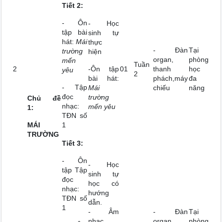
Tiết 2:
- Ôn
- Học
tập bài
sinh tự
hát:
Mái
thực
- Đàn
Tại
trường
hiện
organ,
phòng
mến
Tuần
2
-Ôn tập
01
thanh
học
yêu
2
bài hát:
phách,máy
đa
- Tập
Mái
chiếu
năng
đọc
trường
Chủ đề
nhạc:
mến yêu
1:
TĐN số
MÁI
1
TRƯỜNG
Tiết 3:
- Ôn
- Học
tập Tập
sinh tự
đọc
học có
nhạc:
hướng
TĐN số
dẫn.
1
- Âm
- Đàn
Tại
nhạc
organ,
phòng