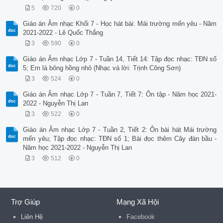
5
720
0
Giáo án Âm nhạc Khối 7 - Học hát bài: Mái trường mến yêu - Năm
2021-2022 - Lê Quốc Thắng
3
590
0
Giáo án Âm nhạc Lớp 7 - Tuần 14, Tiết 14: Tập đọc nhạc: TĐN số
5; Em là bông hồng nhỏ (Nhạc và lời: Trịnh Công Sơn)
3
524
0
Giáo án Âm nhạc Lớp 7 - Tuần 7, Tiết 7: Ôn tập - Năm học 2021-
2022 - Nguyễn Thị Lan
3
522
0
Giáo án Âm nhạc Lớp 7 - Tuần 2, Tiết 2: Ôn bài hát Mái trường
mến yêu; Tập đọc nhạc: TĐN số 1; Bài đọc thêm Cây đàn bầu -
Năm học 2021-2022 - Nguyễn Thị Lan
3
512
0
Trợ Giúp
Mạng Xã Hội
Liên Hệ
Facebook