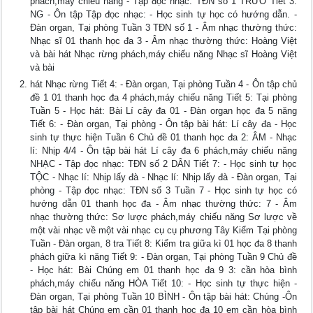
phách,máy chiếu năng - Tập đọc nhạc: TĐN số 1 TRƯỜ Tiết 3:
NG - Ôn tập Tập đọc nhạc: - Học sinh tự học có hướng dẫn. -
Đàn organ, Tại phòng Tuần 3 TĐN số 1 - Âm nhạc thường thức:
Nhạc sĩ 01 thanh học đa 3 - Âm nhạc thường thức: Hoàng Việt
và bài hát Nhạc rừng phách,máy chiếu năng Nhạc sĩ Hoàng Việt
và bài
hát Nhạc rừng Tiết 4: - Đàn organ, Tại phòng Tuần 4 - Ôn tập chủ
đề 1 01 thanh học đa 4 phách,máy chiếu năng Tiết 5: Tại phòng
Tuần 5 - Học hát: Bài Lí cây đa 01 - Đàn organ học đa 5 năng
Tiết 6: - Đàn organ, Tại phòng - Ôn tập bài hát: Lí cây đa - Học
sinh tự thực hiện Tuần 6 Chủ đề 01 thanh học đa 2: ÂM - Nhạc
lí: Nhịp 4/4 - Ôn tập bài hát Lí cây đa 6 phách,máy chiếu năng
NHẠC - Tập đọc nhạc: TĐN số 2 DÂN Tiết 7: - Học sinh tự học
TỘC - Nhạc lí: Nhịp lấy đà - Nhạc lí: Nhịp lấy đà - Đàn organ, Tại
phòng - Tập đọc nhạc: TĐN số 3 Tuần 7 - Học sinh tự học có
hướng dẫn 01 thanh học đa - Âm nhạc thường thức: 7 - Âm
nhạc thường thức: Sơ lược phách,máy chiếu năng Sơ lược về
một vài nhạc về một vài nhạc cụ cụ phương Tây Kiểm Tại phòng
Tuần - Đàn organ, 8 tra Tiết 8: Kiểm tra giữa kì 01 học đa 8 thanh
phách giữa kì năng Tiết 9: - Đàn organ, Tại phòng Tuần 9 Chủ đề
- Học hát: Bài Chúng em 01 thanh học đa 9 3: cần hòa bình
phách,máy chiếu năng HÒA Tiết 10: - Học sinh tự thực hiện -
Đàn organ, Tại phòng Tuần 10 BÌNH - Ôn tập bài hát: Chúng -Ôn
tập bài hát Chúng em cần 01 thanh học đa 10 em cần hòa bình