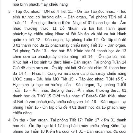
hòa bình phách,máy chiếu năng
- Tập đọc nhạc: TĐN số 4 Tiết 11: - Ôn tập Tập đọc nhạc: - Học
sinh tự học có hướng dẫn. - Đàn organ, Tại phòng TĐN số 4
Tuần 11 - Âm nhạc thường thức: Nhạc sĩ 01 thanh học đa - Âm
nhạc thường thức: 11 Đỗ Nhuận và bài hát Hành quân
phách,máy chiếu năng Nhạc sĩ Đỗ Nhuận và bài xa hát Hành
quân xa Tiết 12: - Đàn organ, Tại phòng Tuần 12 - Ôn tập chủ đề
3 01 thanh học đa 12 phách,máy chiếu năng Tiết 13: - Đàn organ,
Tại phòng Tuần 13 - Học hát: Bài Khúc hát 01 thanh học đa 13
chim sơn ca phách,máy chiếu năng Tiết 14: - Ôn tập bài hát:
Khúc hát - Học sinh tự thực hiện - Đàn organ, Tại phòng Tuần 14
Chủ đề chim sơn ca - Ôn tập bài hát Khúc hát chim 01 thanh học
đa 14 4: - Nhạc lí: Cung và nửa sơn ca phách,máy chiếu năng
ƯỚC cung - Dấu hóa MƠ Tiết 15: - Tập đọc nhạc: TĐN số 5 -
Học sinh tự học có hướng dẫn - Đàn organ, Tại phòng TUỔI
Tuần 15 - Âm nhạc thường thức: -Âm nhạc thường thức: 01
thanh học đa THƠ 15 Giới thiệu nhạc sĩ Bét-tô- Giới thiệu nhạc
sĩ Bét-tô-ven phách,máy chiếu năng ven Tiết 16: - Đàn organ, Tại
phòng Tuần 16 - Ôn tập chủ đề 4 01 thanh học đa 16 phách,máy
chiếu năng
Ôn tập - Đàn organ, Tại phòng Tiết 17: Tuần 17 kiểm 01 thanh
học đa - Ôn tập học kì I 17 tra phách,máy chiếu năng Kiểm Tại
phòng tra Tuần 18 Kiểm tra cuối kỳ I 01 - Đàn organ học đa cuối