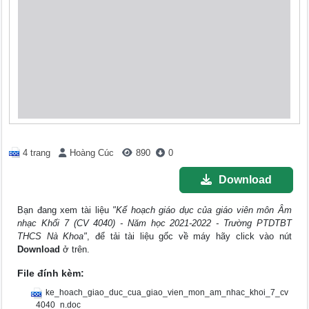
4 trang
Hoàng Cúc
890
0
Download
Bạn đang xem tài liệu
"Kế hoạch giáo dục của giáo viên môn Âm
nhạc Khối 7 (CV 4040) - Năm học 2021-2022 - Trường PTDTBT
THCS Nà Khoa"
, để tải tài liệu gốc về máy hãy click vào nút
Download
ở trên.
File đính kèm:
ke_hoach_giao_duc_cua_giao_vien_mon_am_nhac_khoi_7_cv
_4040_n.doc