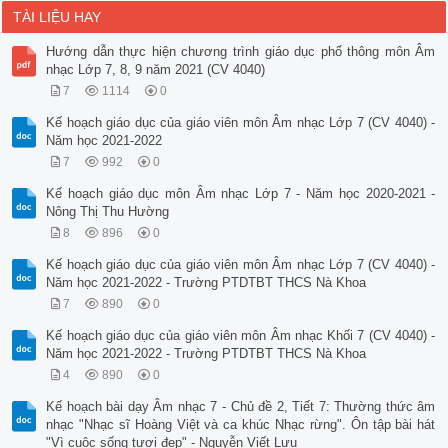
TÀI LIỆU HAY
Hướng dẫn thực hiện chương trình giáo dục phổ thông môn Âm
nhạc Lớp 7, 8, 9 năm 2021 (CV 4040)
7
1114
0
Kế hoạch giáo dục của giáo viên môn Âm nhạc Lớp 7 (CV 4040) -
Năm học 2021-2022
7
992
0
Kế hoạch giáo dục môn Âm nhạc Lớp 7 - Năm học 2020-2021 -
Nông Thị Thu Hường
8
896
0
Kế hoạch giáo dục của giáo viên môn Âm nhạc Lớp 7 (CV 4040) -
Năm học 2021-2022 - Trường PTDTBT THCS Nà Khoa
7
890
0
Kế hoạch giáo dục của giáo viên môn Âm nhạc Khối 7 (CV 4040) -
Năm học 2021-2022 - Trường PTDTBT THCS Nà Khoa
4
890
0
Kế hoạch bài dạy Âm nhạc 7 - Chủ đề 2, Tiết 7: Thường thức âm
nhạc "Nhạc sĩ Hoàng Việt và ca khúc Nhạc rừng". Ôn tập bài hát
"Vì cuộc sống tươi đẹp" - Nguyễn Viết Lưu