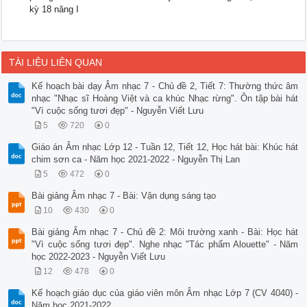
kỳ 18 năng I
TÀI LIỆU LIÊN QUAN
Kế hoạch bài dạy Âm nhạc 7 - Chủ đề 2, Tiết 7: Thường thức âm
nhạc "Nhạc sĩ Hoàng Việt và ca khúc Nhạc rừng". Ôn tập bài hát
"Vì cuộc sống tươi đẹp" - Nguyễn Viết Lưu
5
720
0
Giáo án Âm nhạc Lớp 12 - Tuần 12, Tiết 12, Học hát bài: Khúc hát
chim sơn ca - Năm học 2021-2022 - Nguyễn Thị Lan
5
472
0
Bài giảng Âm nhạc 7 - Bài: Vận dụng sáng tạo
10
430
0
Bài giảng Âm nhạc 7 - Chủ đề 2: Môi trường xanh - Bài: Học hát
"Vì cuộc sống tươi đẹp". Nghe nhạc "Tác phẩm Alouette" - Năm
học 2022-2023 - Nguyễn Viết Lưu
12
478
0
Kế hoạch giáo dục của giáo viên môn Âm nhạc Lớp 7 (CV 4040) -
Năm học 2021-2022