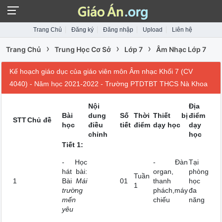
Trang Chủ
Đăng ký
Đăng nhập
Upload
Liên hệ
›
›
›
Trang Chủ
Trung Học Cơ Sở
Lớp 7
Âm Nhạc Lớp 7
Kế hoạch giáo dục của giáo viên môn Âm nhạc Khối 7 (CV
4040) - Năm học 2021-2022 - Trường PTDTBT THCS Nà Khoa
Nội
Địa
Bài
dung
Số
Thời
Thiết bị
điểm
STT
Chủ đề
học
điều
tiết
điểm
dạy học
dạy
chỉnh
học
Tiết 1:
- Học
- Đàn
Tại
hát bài:
organ,
phòng
Tuần
1
Bài
Mái
01
thanh
học
1
trường
phách,máy
đa
mến
chiếu
năng
yêu